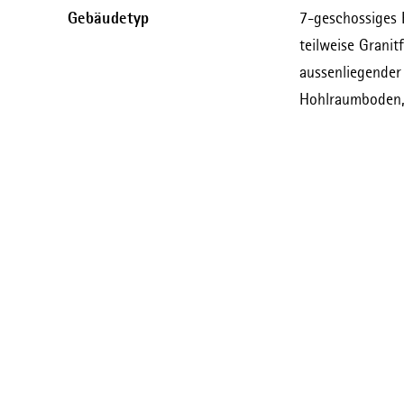
Gebäudetyp
7-geschossiges 
teilweise Grani
aussenliegender
Hohlraumboden,
VORHERIGES PROJEKT
TBP Generalplaner GmbH
Hansaallee 42 A · 40547 Düsseldorf